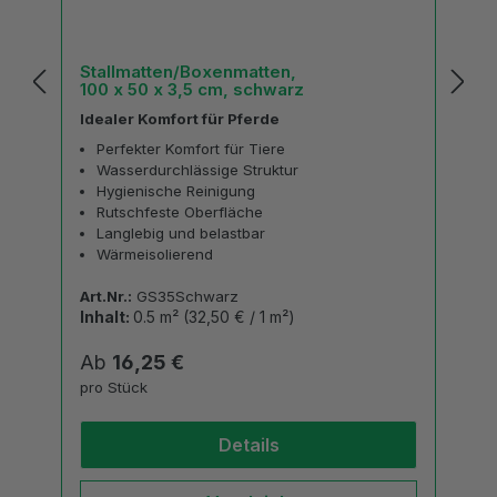
Stallmatten/Boxenmatten,
100 x 50 x 3,5 cm, schwarz
Idealer Komfort für Pferde
Perfekter Komfort für Tiere
Wasserdurchlässige Struktur
Hygienische Reinigung
Rutschfeste Oberfläche
Langlebig und belastbar
Wärmeisolierend
Art.Nr.:
GS35Schwarz
Inhalt:
0.5 m²
(32,50 € / 1 m²)
Regulärer Preis:
Ab
16,25 €
pro Stück
Details