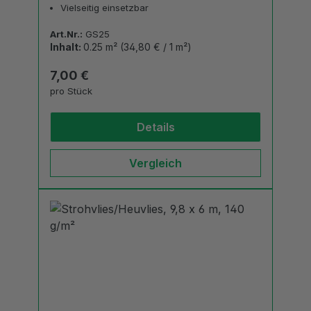
Vielseitig einsetzbar
Art.Nr.:
GS25
Inhalt:
0.25 m²
(34,80 € / 1 m²)
Regulärer Preis:
7,00 €
pro Stück
Details
Vergleich