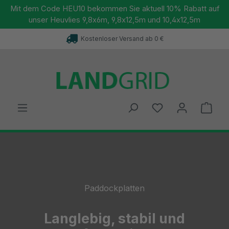
Mit dem Code HEU10 bekommen Sie aktuell 10% Rabatt auf
unser Heuvlies 9,8x6m, 9,8x12,5m und 10,4x12,5m
Kostenloser Versand ab 0 €
alt springen
Ware
ider überspringen
Paddockplatten
Langlebig, stabil und