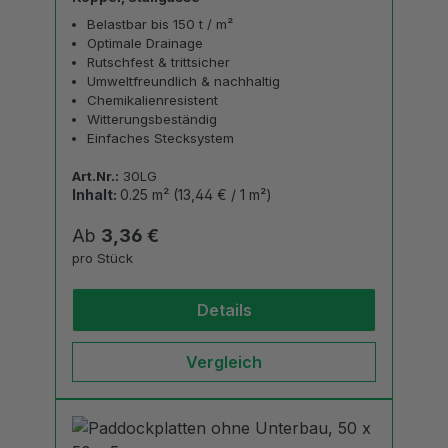
Belastbar bis 150 t / m²
Optimale Drainage
Rutschfest & trittsicher
Umweltfreundlich & nachhaltig
Chemikalienresistent
Witterungsbeständig
Einfaches Stecksystem
Art.Nr.:
30LG
Inhalt:
0.25 m²
(13,44 € / 1 m²)
Regulärer Preis:
Ab
3,36 €
pro Stück
Details
Vergleich