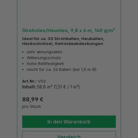
Strohvlies/Heuvlies, 9,8 x 6 m, 140 g/m²
Ideal für ca. 33 Strohballen, Heuballen,
Hackschnitzel, Getreideabdeckungen
sehr atmungsaktiv
Witterungsschutz
hohe Reißfestigkeit
reicht für ca. 33 Ballen (bei 1,5 m Ø)
Art.Nr.:
V02
Inhalt:
58.8 m²
(1,51 € / 1 m²)
Regulärer Preis:
88,99 €
pro Stück
In den Warenkorb
Vergleich