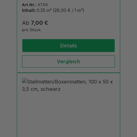
Art.Nr.:
XT50
Inhalt:
0.25 m²
(28,00 € / 1 m²)
Regulärer Preis:
Ab
7,00 €
pro Stück
Details
Vergleich