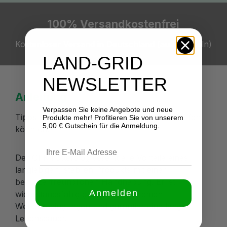
Slider überspringen
100% Versandkostenfrei
Kostenloser Versand in Deutschland (außer Inseln)
LAND-GRID
NEWSLETTER
Anleitung
Verpassen Sie keine Angebote und neue
Tipps & Tricks die Ihnen bei dem Produkt helfen
Produkte mehr! Profitieren Sie von unserem
5,00 € Gutschein für die Anmeldung.
könnten.
Der GFK Futtertrog vereint alle Vorteile eines
langlebigen, stabilen Produkts mit einer
benutzerfreundlichen Handhabung. Er ist
Anmelden
widerstandsfähig gegenüber extremen
Wetterbedingungen und garantier eine lange
Lebensdauer.