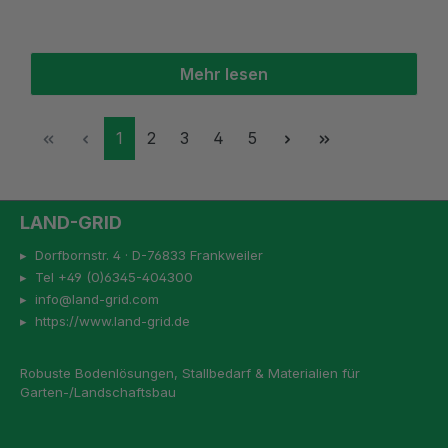
Mehr lesen
Seite
Seite
Seite
Seite
Seite
1
2
3
4
5
LAND-GRID
▸ Dorfbornstr. 4 · D-76833 Frankweiler
▸ Tel +49 (0)6345-404300
▸ info@land-grid.com
▸ https://www.land-grid.de
Robuste Bodenlösungen, Stallbedarf & Materialien für
Garten-/Landschaftsbau