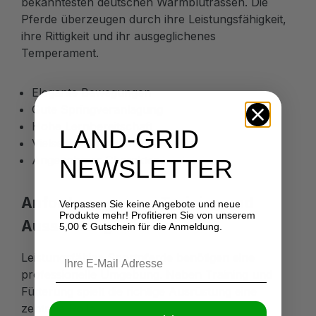
bekanntesten deutschen Warmblutrassen. Die
Pferde überzeugen durch ihre Leistungsfähigkeit,
ihre Rittigkeit und ihr ausgeglichenes
Temperament.
Elegante Bewegungen
Gute Springveranlagung
Hohe Lernbereitschaft
LAND-GRID
Vielseitige Einsatzmöglichkeiten
Angenehmer Charakter
NEWSLETTER
Anforderungen an Training und
Verpassen Sie keine Angebote und neue
Produkte mehr! Profitieren Sie von unserem
Ausstattung
5,00 € Gutschein für die Anmeldung.
Leistungsfähige Sportpferde benötigen eine
professionelle Umgebung. Neben Training und
Fütterung spielt die richtige Ausrüstung eine
zentrale Rolle.