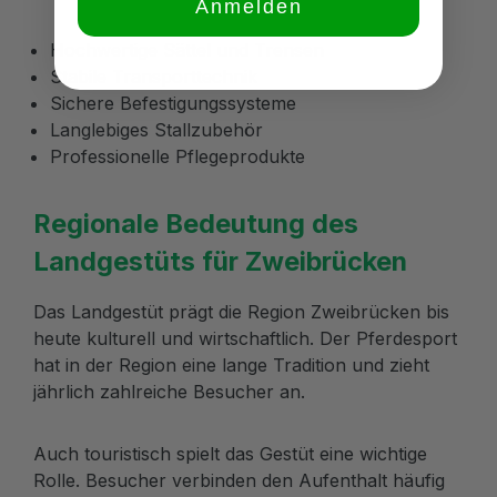
Anmelden
Hochwertige Sättel und Trensen
Stabile Transporttechnik
Sichere Befestigungssysteme
Langlebiges Stallzubehör
Professionelle Pflegeprodukte
Regionale Bedeutung des
Landgestüts für Zweibrücken
Das Landgestüt prägt die Region Zweibrücken bis
heute kulturell und wirtschaftlich. Der Pferdesport
hat in der Region eine lange Tradition und zieht
jährlich zahlreiche Besucher an.
Auch touristisch spielt das Gestüt eine wichtige
Rolle. Besucher verbinden den Aufenthalt häufig