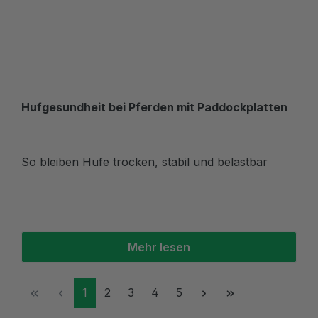
Hufgesundheit bei Pferden mit Paddockplatten
So bleiben Hufe trocken, stabil und belastbar
Mehr lesen
Seite
Seite
Seite
Seite
Seite
1
2
3
4
5