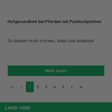
Hufgesundheit bei Pferden mit Paddockplatten
So bleiben Hufe trocken, stabil und belastbar
Mehr lesen
Seite
Seite
Seite
Seite
Seite
1
2
3
4
5
LAND-GRID