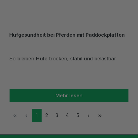
Hufgesundheit bei Pferden mit Paddockplatten
So bleiben Hufe trocken, stabil und belastbar
Mehr lesen
Seite
Seite
Seite
Seite
Seite
1
2
3
4
5