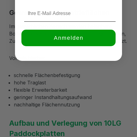
Gewerbe- und Industrieflächen
Im gewerblichen Bereich werden belastbare
Bodengittersysteme zunehmend für Lagerflächen,
Anmelden
Zufahrten oder temporäre Nutzflächen eingesetzt.
Vorteile hierbei:
schnelle Flächenbefestigung
hohe Traglast
flexible Erweiterbarkeit
geringer Instandhaltungsaufwand
nachhaltige Flächennutzung
Aufbau und Verlegung von 10LG
Paddockplatten