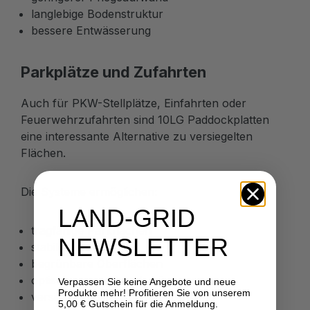
langlebige Bodenstruktur
bessere Entwässerung
Parkplätze und Zufahrten
Auch für PKW-Stellplätze, Einfahrten oder
Feuerwehrzufahrten sind 10LG Paddockplatten
eine interessante Alternative zu versiegelten
Flächen.
Die Systeme ermöglichen:
LAND-GRID
tragfähige Parkflächen
NEWSLETTER
stabile Zufahrten
begrünbare Oberflächen
optisch ansprechende Lösungen
Verpassen Sie keine Angebote und neue
Produkte mehr! Profitieren Sie von unserem
versickerungsfähige Befestigungen
5,00 € Gutschein für die Anmeldung.