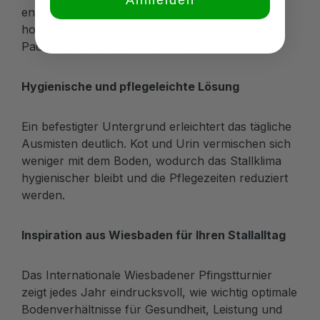
Anmelden
entscheidend. Robuste Bodengitter sorgen für
hohe Trittsicherheit und langfristige Stabilität auf
Paddocks, Offenställen und Reitwegen.
Hygienische und pflegeleichte Lösung
Ein befestigter Untergrund erleichtert das tägliche
Ausmisten deutlich. Kot und Urin vermischen sich
weniger mit dem Boden, wodurch das Stallklima
hygienischer bleibt und die Pflegezeiten reduziert
werden.
Inspiration aus Wiesbaden für Ihren Stallalltag
Das Internationale Wiesbadener Pfingstturnier
zeigt jedes Jahr eindrucksvoll, wie wichtig optimale
Bodenverhältnisse für Gesundheit, Leistung und