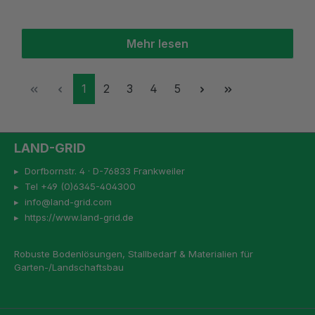
Mehr lesen
Seite
Seite
Seite
Seite
Seite
1
2
3
4
5
LAND-GRID
▸ Dorfbornstr. 4 · D-76833 Frankweiler
▸ Tel +49 (0)6345-404300
▸ info@land-grid.com
▸ https://www.land-grid.de
Robuste Bodenlösungen, Stallbedarf & Materialien für
Garten-/Landschaftsbau