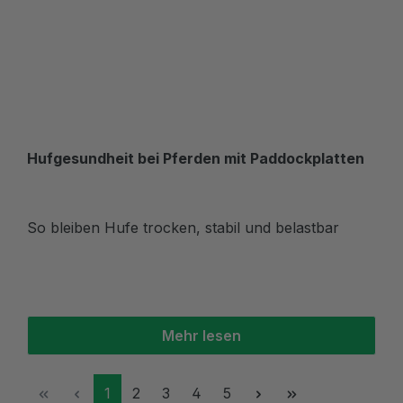
Hufgesundheit bei Pferden mit Paddockplatten
So bleiben Hufe trocken, stabil und belastbar
Mehr lesen
Seite
Seite
Seite
Seite
Seite
1
2
3
4
5