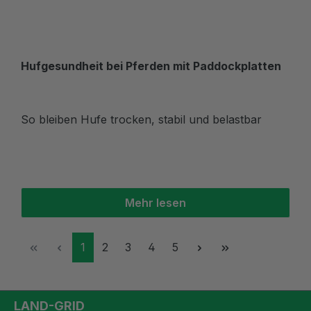
Hufgesundheit bei Pferden mit Paddockplatten
So bleiben Hufe trocken, stabil und belastbar
Mehr lesen
Seite
Seite
Seite
Seite
Seite
1
2
3
4
5
LAND-GRID