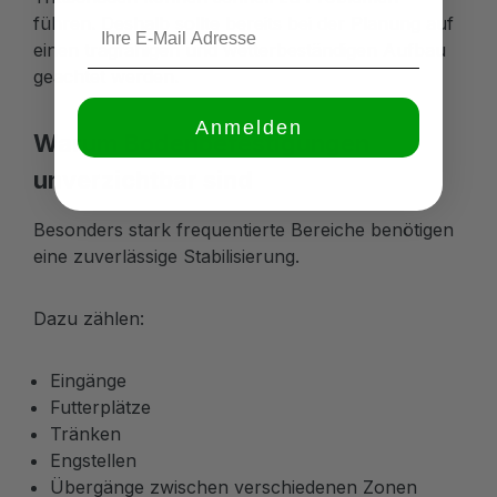
führen. Deshalb sollte bereits bei der Planung auf
einen tragfähigen und wetterbeständigen Aufbau
geachtet werden.
Anmelden
Warum Bodenbefestigungen
unverzichtbar sind
Besonders stark frequentierte Bereiche benötigen
eine zuverlässige Stabilisierung.
Dazu zählen:
Eingänge
Futterplätze
Tränken
Engstellen
Übergänge zwischen verschiedenen Zonen