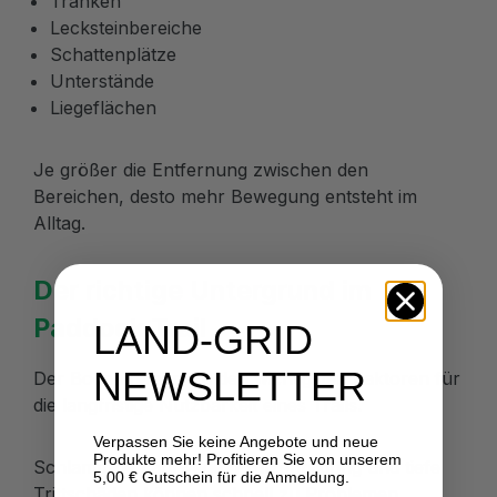
Tränken
Lecksteinbereiche
Schattenplätze
Unterstände
Liegeflächen
Je größer die Entfernung zwischen den
Bereichen, desto mehr Bewegung entsteht im
Alltag.
Der richtige Untergrund im
Paddock Trail
LAND-GRID
NEWSLETTER
Der Boden gehört zu den wichtigsten Faktoren für
die langfristige Nutzbarkeit eines Trails.
Verpassen Sie keine Angebote und neue
Produkte mehr! Profitieren Sie von unserem
Schlammige Laufwege, Pfützenbildung und tiefe
5,00 € Gutschein für die Anmeldung.
Trittschäden können schnell zu Problemen