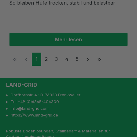
So bleiben Hufe trocken, stabil und belastbar
Mehr lesen
Seite
Seite
Seite
Seite
Seite
1
2
3
4
5
LAND-GRID
▸ Dorfbornstr. 4 · D-76833 Frankweiler
▸ Tel +49 (0)6345-404300
▸ info@land-grid.com
▸ https://www.land-grid.de
Robuste Bodenlösungen, Stallbedarf & Materialien für
Garten-/Landschaftsbau