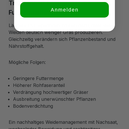
Trockenheit beeinflusst die
Anmelden
Futterqualität
Längere Dürreperioden führen dazu, dass viele
Weiden deutlich weniger Gras produzieren.
Gleichzeitig verändern sich Pflanzenbestand und
Nährstoffgehalt.
Mögliche Folgen:
Geringere Futtermenge
Höherer Rohfaseranteil
Verdrängung hochwertiger Gräser
Ausbreitung unerwünschter Pflanzen
Bodenverdichtung
Ein nachhaltiges Weidemanagement mit Nachsaat,
wechselnder Beweidung und rechtzeitiger