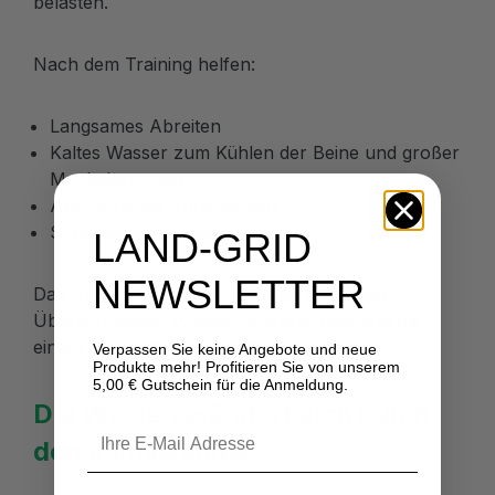
belasten.
Nach dem Training helfen:
Langsames Abreiten
Kaltes Wasser zum Kühlen der Beine und großer
Muskelgruppen
Ausreichende Trinkpausen
Schattige Erholungsbereiche
LAND-GRID
NEWSLETTER
Das Abspritzen sollte kontrolliert erfolgen.
Überschüssiges Wasser wird anschließend mit
einem Schweißmesser entfernt.
Verpassen Sie keine Angebote und neue
Produkte mehr! Profitieren Sie von unserem
5,00 € Gutschein für die Anmeldung.
Die Weide verändert sich durch
den Klimawandel